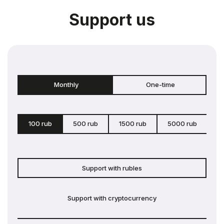
Support us
Monthly
One-time
100 rub
500 rub
1500 rub
5000 rub
c
Support with rubles
Support with cryptocurrency