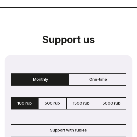
Support us
Monthly
One-time
100 rub
500 rub
1500 rub
5000 rub
c
Support with rubles