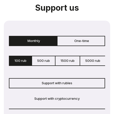
Support us
Monthly
One-time
100 rub
500 rub
1500 rub
5000 rub
c
Support with rubles
Support with cryptocurrency