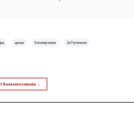
фы
цены
блокировки
ЗаТелеком
rt Roskomsvoboda →