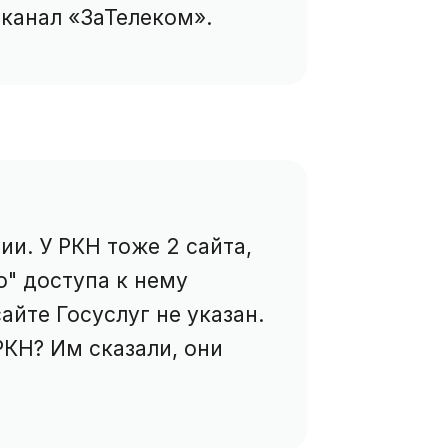
канал «ЗаТелеком».
ии. У РКН тоже 2 сайта,
о" доступа к нему
айте Госуслуг не указан.
 РКН? Им сказали, они