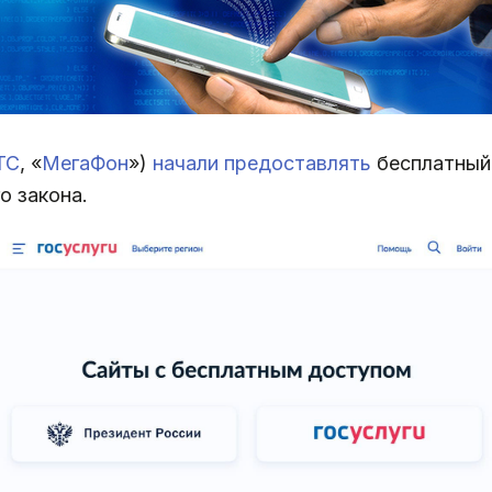
ТС
, «
МегаФон
»)
начали предоставлять
бесплатный
о закона.