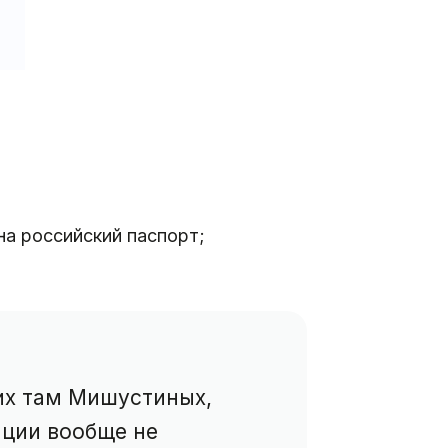
на российский паспорт;
их там Мишустиных,
ации вообще не