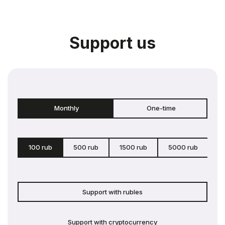
Support us
Monthly
One-time
100 rub
500 rub
1500 rub
5000 rub
c
Support with rubles
Support with cryptocurrency