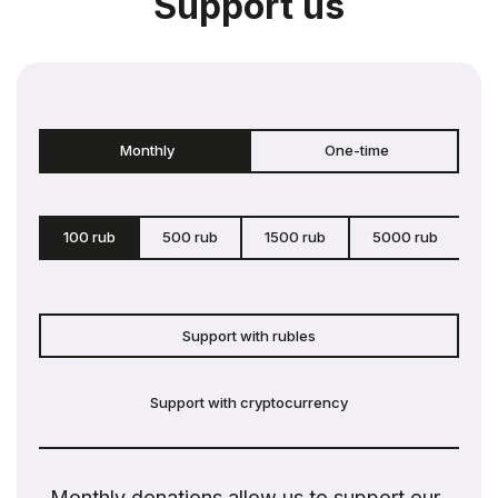
Support us
Monthly
One-time
100 rub
500 rub
1500 rub
5000 rub
c
Support with rubles
Support with cryptocurrency
Monthly donations allow us to support our