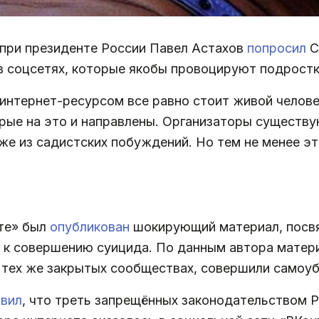
при президенте России Павел Астахов
попросил
С
и в соцсетях, которые якобы провоцируют подростк
 интернет-ресурсом все равно стоит живой человек
торые на это и направлены. Организаторы существу
же из садистских побуждений. Но тем не менее э
ете» был
опубликован
шокирующий материал, посвя
 совершению суицида. По данным автора материа
 тех же закрытых сообществах, совершили самоуб
явил
, что треть запрещённых законодательством 