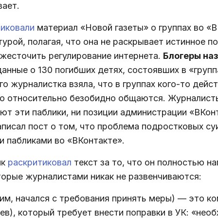
вает.
тиковали
материал «Новой газеты» о группах во «
урой, полагая, что она не раскрывает истинное п
ужесточить регулирование интернета.
Блогеры на
анные о 130 погибших детях, состоявших в «групп
го журналистка взяла, что в группах кого-то дей
о относительно безобидно общаются. Журналисты 
т эти паблики, ни позиции администрации «ВКонт
исал пост о том, что проблема подростковых су
ми пабликами во «ВКонтакте».
ик
раскритиковал
текст за то, что он полностью н
оторые журналистами никак не развенчиваются:
ним, начался с требования принять меры) — это к
ев), который требует внести поправки в УК: «нео