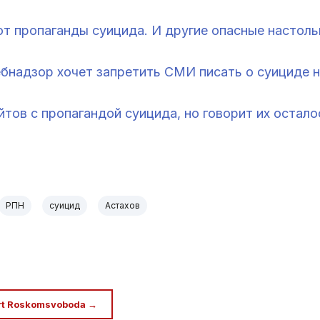
т пропаганды суицида. И другие опасные настоль
ебнадзор хочет запретить СМИ писать о суициде
тов с пропагандой суицида, но говорит их остал
РПН
суицид
Астахов
rt Roskomsvoboda →