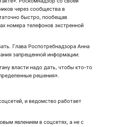
такте». Роскомнадзор со своей
ников через сообщества в
статочно быстро, пообещав
ах номера телефонов экстренной
вать. Глава Роспотребнадзора Анна
жания запрещенной информации:
ану власти надо дать, чтобы кто-то
пределенные решения».
соцсетей, и ведомство работает
вым явлением в соцсетях, а не с