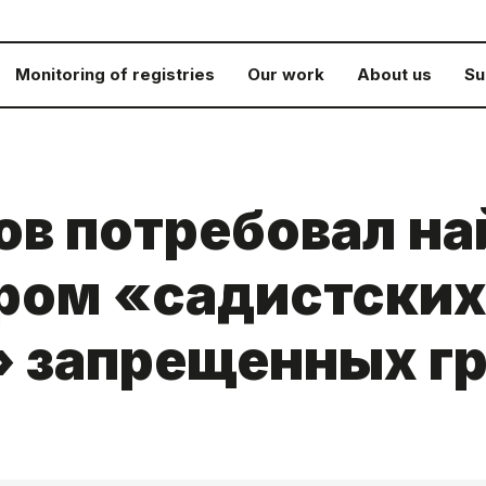
Monitoring of registries
Our work
About us
Su
в потребовал най
ором «садистски
» запрещенных г