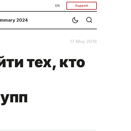
EN
Support
mmary 2024
17 May 2016
ти тех, кто
х
рупп