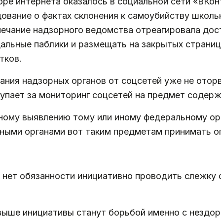
ре интернета оказалось в социальной сети «ВКон
ование о фактах склонения к самоубийству школь
амечание надзорного ведомства отреагировала до
альные паблики и размещать на закрытых страниц
тков.
ания надзорных органов от соцсетей уже не отор
тупает за мониторинг соцсетей на предмет содер
ному выявлению тому или иному федеральному орг
ными органами вот таким предметам принимать о
 нет обязанности инициативно проводить слежку 
выше инициативы станут борьбой именно с нездоро