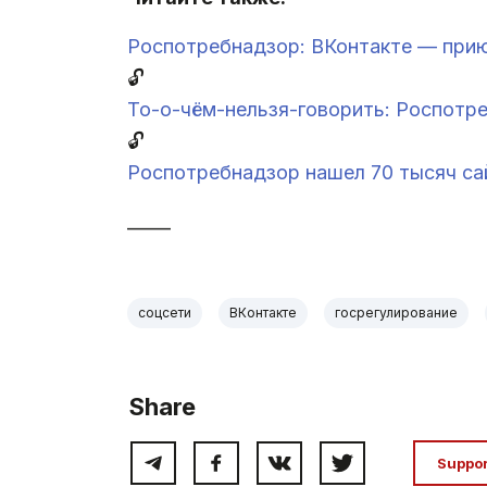
Роспотребнадзор: ВКонтакте — прию
🔓
То-о-чём-нельзя-говорить: Роспотр
🔓
Роспотребнадзор нашел 70 тысяч сай
_____
соцсети
ВКонтакте
госрегулирование
Share
Suppo