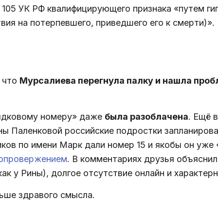
. 105 УК РФ квалифицирующего признака «путем ги
вия на потерпевшего, приведшего его к смерти)»
, что
Мурсалиева перегнула палку и нашла пробле
рядковому номеру» даже
была разоблачена
. Ещё 
ины Паленковой российские подростки запланирова
ков по имени Марк дали номер 15 и якобы он уже 
 опровержением
. В комментариях друзья объяснил
ак у Рины), долгое отсутствие онлайн и характер
льше здравого смысла.