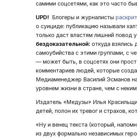
самими соцсетями, как это часто бы
UPD!
Блогеры и журналисты
раскри
о суициде: публикацию называли халт
только даст властям лишний повод 
бездоказательной:
откуда взялись д
самоубийства с этими группами, с че
— может быть, в соцсетях они прост
комментариев людей, которые создаю
Медиаменеджер Василий Эсманов нап
уровнем жизни в стране, чем с неки
Издатель «Медузы» Илья Красильщ
детей, полон их тревог и страхов, к
«Ну и венец текста (который, напом
из двух формально независимых геро