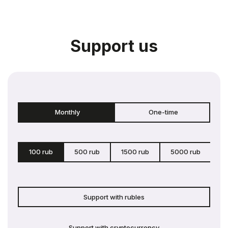
Support us
Monthly
One-time
100 rub
500 rub
1500 rub
5000 rub
c
Support with rubles
Support with cryptocurrency