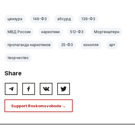
цензура
149-ФЗ
абсурд
139-ФЗ
МВД России
наркотики
512-ФЗ
Моргенштерн
пропаганда наркотиков
25-ФЗ
конопля
арт
творчество
Share
Support Roskomsvoboda →