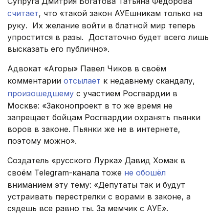
Супруга Дмитрия Богатова Татьяна Фёдорова
считает
, что «такой закон АУЕшникам только на
руку. Их желание войти в блатной мир теперь
упростится в разы. Достаточно будет всего лишь
высказать его публично».
Адвокат «Агоры» Павел Чиков в своём
комментарии
отсылает
к недавнему скандалу,
произошедшему
с участием Росгвардии в
Москве: «Законопроект в то же время не
запрещает бойцам Росгвардии охранять пьянки
воров в законе. Пьянки же не в интернете,
поэтому можно».
Создатель «русского Лурка» Давид Хомак в
своём Telegram-канала тоже
не обошёл
вниманием эту тему: «Депутаты так и будут
устраивать перестрелки с ворами в законе, а
сядешь все равно ты. За мемчик с АУЕ».