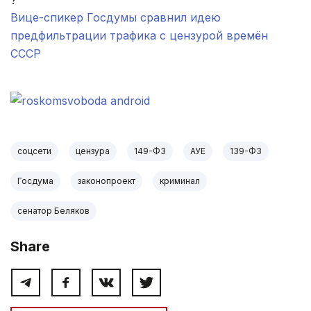
?
Вице-спикер Госдумы сравнил идею
предфильтрации трафика с цензурой времён
СССР
.
соцсети
цензура
149-ФЗ
АУЕ
139-ФЗ
Госдума
законопроект
криминал
сенатор Беляков
Share