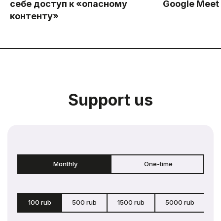
себе доступ к «опасному
Google Meet
контенту»
Support us
Monthly
One-time
100 rub
500 rub
1500 rub
5000 rub
c