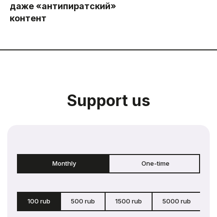
даже «антипиратский»
контент
Support us
Monthly
One-time
100 rub
500 rub
1500 rub
5000 rub
c