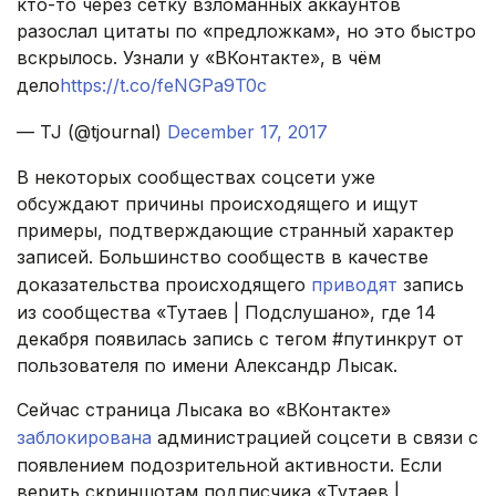
кто-то через сетку взломанных аккаунтов
разослал цитаты по «предложкам», но это быстро
вскрылось. Узнали у «ВКонтакте», в чём
дело
https://t.co/feNGPa9T0c
— TJ (@tjournal)
December 17, 2017
В некоторых сообществах соцсети уже
обсуждают причины происходящего и ищут
примеры, подтверждающие странный характер
записей. Большинство сообществ в качестве
доказательства происходящего
приводят
запись
из сообщества «Тутаев | Подслушано», где 14
декабря появилась запись с тегом #путинкрут от
пользователя по имени Александр Лысак.
Сейчас страница Лысака во «ВКонтакте»
заблокирована
администрацией соцсети в связи с
появлением подозрительной активности. Если
верить скриншотам подписчика «Тутаев |