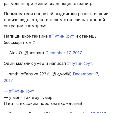
размещен при жизни владельцев страниц.
Пользователи соцсетей выдвигали разные версии
произошедшего, но в целом отнеслись к данной
ситуации с юмором:
Напиши вконтактике
#ПутинКрут
и станешь
бессмертным ?
— Alex O (@anshau)
December 17, 2017
Один мальчик умер и написал
#ПутинКрут
.
— smth. offensive ???☠️ (@v_vodki)
December 17,
2017
—
#ПутинКрут
— у меня так друг умер
(Твит с высоким порогом вхождения)