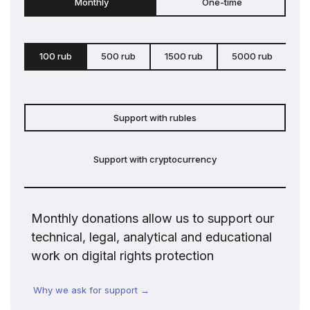
Monthly
One-time
100 rub
500 rub
1500 rub
5000 rub
c
Support with rubles
Support with cryptocurrency
Monthly donations allow us to support our
technical, legal, analytical and educational
work on digital rights protection
Why we ask for support →