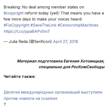
Breaking: No deal among member states on
#copyright
reform today (yet)! That means you have a
few more days to make your voices heard:
#FixCopyright
#SaveTheLink
#CensorshipMachines
https://t.co/ppa8APv5m7
— Julia Reda (@Senficon)
April 27, 2018
.
Материал подготовила Евгения Хотовицкая,
специально для РосКомСвободы
Читайте также:
.
Десятки международных организаций выступили
против «налога на ссылки»
?