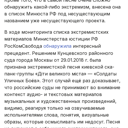
Кроме того, что в самой песне очень сложно
обнаружить какой-либо экстремизм, внесена она
в список Минюста РФ под несуществующим
названием уже несуществующего проекта.
В ходе мониторинга списка экстремистских
материалов Министерства юстиции РФ
РосКомСвобода
обнаружила
интересный
прецедент. Решением Кунцевского районного
суда города Москвы от 29.01.2018 г. была
признана экстремистской песня киевской ска-
панк-группы «Діти великого міста» — «Солдаты
Уличных Боёв». Этот случай ещё раз доказывает,
что российские суды не принимают во внимание
контекст аудио- и текстовых материалов
музыкальных и художественных произведений,
видимо, реагируя только на озвучиваемые
испольнителями слова, понятия, визуальные
образы, которые осмысливать им недосуг. Песня