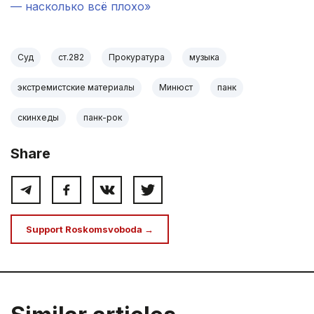
— насколько всё плохо»
Суд
ст.282
Прокуратура
музыка
экстремистские материалы
Минюст
панк
скинхеды
панк-рок
Share
Support Roskomsvoboda →