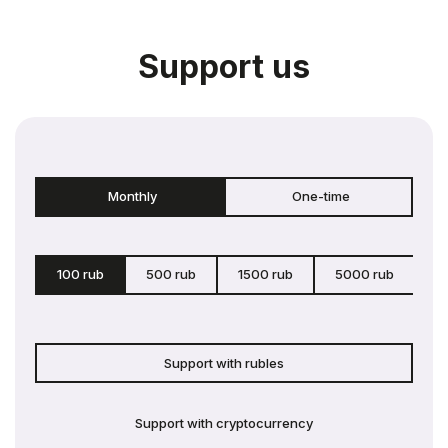
Support us
Monthly
One-time
100 rub
500 rub
1500 rub
5000 rub
c
Support with rubles
Support with cryptocurrency