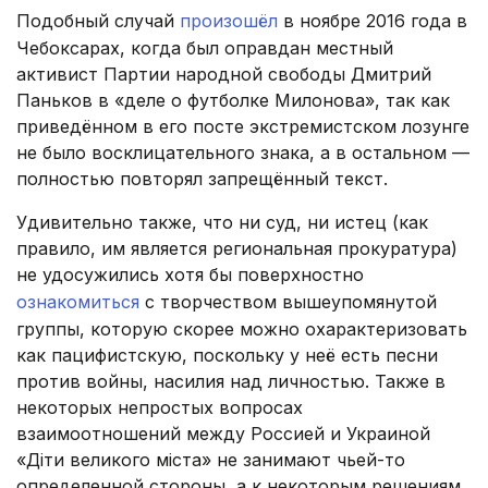
Подобный случай
произошёл
в ноябре 2016 года в
Чебоксарах, когда был оправдан местный
активист Партии народной свободы Дмитрий
Паньков в «деле о футболке Милонова», так как
приведённом в его посте экстремистском лозунге
не было восклицательного знака, а в остальном —
полностью повторял запрещённый текст.
Удивительно также, что ни суд, ни истец (как
правило, им является региональная прокуратура)
не удосужились хотя бы поверхностно
ознакомиться
с творчеством вышеупомянутой
группы, которую скорее можно охарактеризовать
как пацифистскую, поскольку у неё есть песни
против войны, насилия над личностью. Также в
некоторых непростых вопросах
взаимоотношений между Россией и Украиной
«Діти великого міста» не занимают чьей-то
определенной стороны, а к некоторым решениям