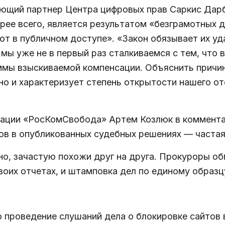
яющий партнер Центра цифровых прав Саркис Дарб
рее всего, является результатом «безграмотных 
ют в публичном доступе». «Закон обязывает их у
 мы уже не в первый раз сталкиваемся с тем, что
уммы взыскиваемой компенсации. Объяснить причи
но и характеризует степень открытости нашего о
зации «РосКомСвобода» Артем Козлюк в коммента
ов в опубликованных судебных решениях — частая 
но, зачастую похожи друг на друга. Прокуроры о
воих отчетах, и штамповка дел по единому образц
проведение слушаний дела о блокировке сайтов в