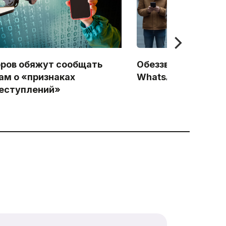
ров обяжут сообщать
Обеззвучивание Te
ам о «признаках
WhatsApp: Начало
еступлений»