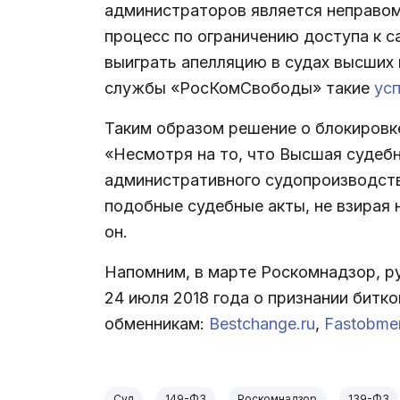
администраторов является неправоме
процесс по ограничению доступа к с
выиграть апелляцию в судах высших 
службы «РосКомСвободы» такие
ус
Таким образом решение о блокиров
«Несмотря на то, что Высшая судебн
административного судопроизводств
подобные судебные акты, не взирая 
он.
Напомним, в марте Роскомнадзор, р
24 июля 2018 года о признании бит
обменникам:
Bestchange.ru
,
Fastobme
Суд
149-ФЗ
Роскомнадзор
139-ФЗ