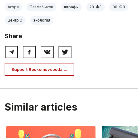
Агора
Павел Чиков
штрафы
28-ФЗ
30-ФЗ
Центр Э
экология
Share
Support Roskomsvoboda →
Similar articles