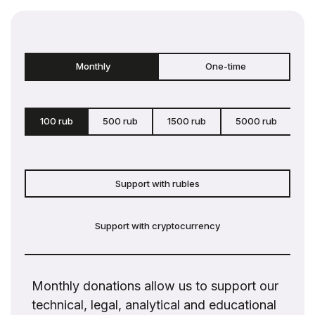
Monthly
One-time
100 rub
500 rub
1500 rub
5000 rub
c
Support with rubles
Support with cryptocurrency
Monthly donations allow us to support our
technical, legal, analytical and educational