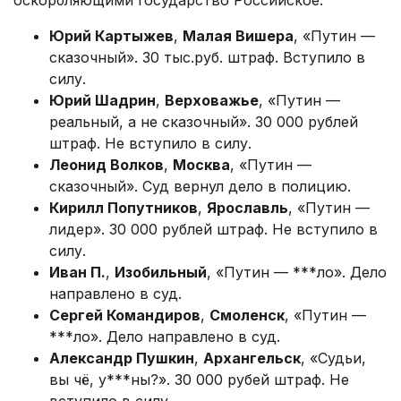
оскорбляющими государство Российское:
Юрий Картыжев
,
Малая Вишера
, «Путин —
сказочный». 30 тыс.руб. штраф. Вступило в
силу.
Юрий Шадрин
,
Верховажье
, «Путин —
реальный, а не сказочный». 30 000 рублей
штраф. Не вступило в силу.
Леонид Волков
,
Москва
, «Путин —
сказочный». Суд вернул дело в полицию.
Кирилл Попутников
,
Ярославль
, «Путин —
лидер». 30 000 рублей штраф. Не вступило в
силу.
Иван П.
,
Изобильный
, «Путин — ***ло». Дело
направлено в суд.
Сергей Командиров
,
Смоленск
, «Путин —
***ло». Дело направлено в суд.
Александр Пушкин
,
Архангельск
, «Судьи,
вы чё, у***ны?». 30 000 рубей штраф. Не