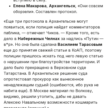
вступило в силу.
Елена Макарова
,
Архангельск
, «Они совсем
оборзели». Составлен протокол.
«Еще три протокола в Архангельске могут
появиться, если полиция найдет комментаторов
паблика, — отмечает Чиков. — Кроме того, есть
дело в
Набережных Челнах
за надпись «Путин —
в*р». Но она была сделана
Василием Тарасовым
еще до принятия свежей статьи в КоАП, поэтому
полиции пришлось искать под него левую статью
о нарушении при благоутройстве территории. И
дело было прекращено в Верховном суде
Татарстана. В Архангельске решение суда
опротестовал прокурор как вынесенное
ненадлежащим судьей (ошибаются, ибо рука не
набита еще). В Москве материал по Волкову,
видимо, решили утопить, дабы не давать
Алексею Навальному возможности кошмарить