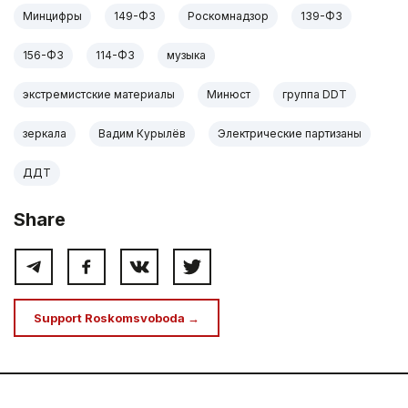
Минцифры
149-ФЗ
Роскомнадзор
139-ФЗ
156-ФЗ
114-ФЗ
музыка
экстремистские материалы
Минюст
группа DDT
зеркала
Вадим Курылёв
Электрические партизаны
ДДТ
Share
Support Roskomsvoboda →