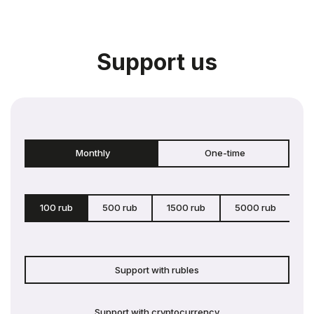
Support us
Monthly
One-time
100 rub
500 rub
1500 rub
5000 rub
c
Support with rubles
Support with cryptocurrency