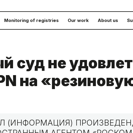
Monitoring of registries
Our work
About us
Su
й суд не удовле
PN на «резинову
 (ИНФОРМАЦИЯ) ПРОИЗВЕДЕН,
НОСТРАННЫМ АГЕНТОМ «РОСКО