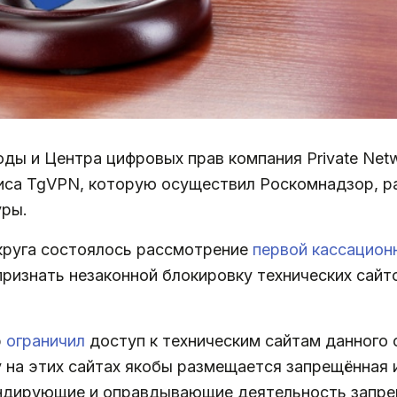
ы и Центра цифровых прав компания Private Net
иса TgVPN, которую осуществил Роскомнадзор, ра
уры.
круга состоялось рассмотрение
первой кассацион
признать незаконной блокировку технических сай
р
ограничил
доступ к техническим сайтам данного 
 на этих сайтах якобы размещается запрещённая 
андирующие и оправдывающие деятельность запре