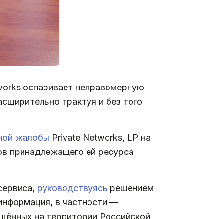
works оспаривает неправомерную
сширительно трактуя и без того
ной жалобы
Private Networks, LP на
тов принадлежащего ей ресурса
сервиса,
руководствуясь
решением
информация, в частности —
щённых на территории Российской