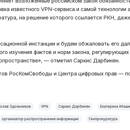
лняет возложенные российском закон обязанности
овка известного VPN-сервиса и самой технологии
атура, на решение которого ссылается РКН, даже
ссационной инстанции и будем обжаловать его да
ого изучения фактов и норм закона, регулирующих
рпространстве», — отметил Саркис Дарбинян.
ов РосКомСвободы и Центра цифровых прав — по
ислав Здольников
VPN
Саркис Дарбинян
Екатерина Абаш
организатор распространения информации
Генпрокуратура