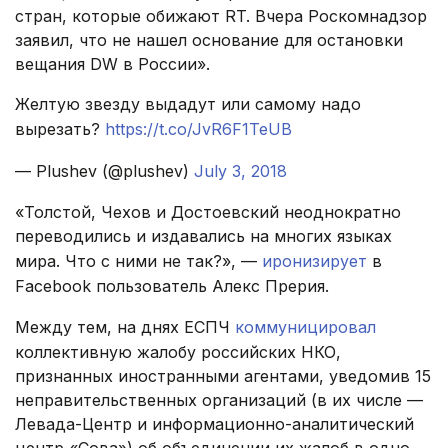
стран, которые обижают RT. Вчера Роскомнадзор
заявил, что не нашел основание для остановки
вещания DW в России».
Желтую звезду выдадут или самому надо
вырезать?
https://t.co/JvR6F1TeUB
— Plushev (@plushev)
July 3, 2018
«Толстой, Чехов и Достоевский неоднократно
переводились и издавались на многих языках
мира. Что с ними не так?», —
иронизирует
в
Facebook пользователь Алекс Прерия.
Между тем, на днях ЕСПЧ
коммуницировал
коллективную жалобу российских НКО,
признанных иностранными агентами, уведомив 15
неправительственных организаций (в их числе —
Левада-Центр и информационно-аналитический
центр «Сова») об объединении их жалоб в одно