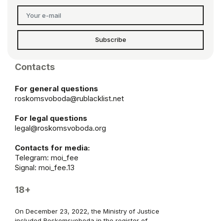
Subscribe
Contacts
For general questions
roskomsvoboda@rublacklist.net
For legal questions
legal@roskomsvoboda.org
Contacts for media:
Telegram:
moi_fee
Signal: moi_fee.13
18+
On December 23, 2022, the Ministry of Justice
included Roskomsvoboda in the register of