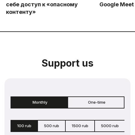
себе доступ к «опасному
Google Meet
контенту»
Support us
Monthly
One-time
100 rub
500 rub
1500 rub
5000 rub
c