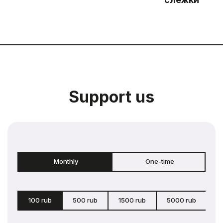
Support us
Monthly
One-time
100 rub
500 rub
1500 rub
5000 rub
c