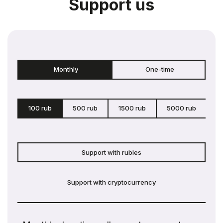
Support us
Monthly
One-time
100 rub
500 rub
1500 rub
5000 rub
c
Support with rubles
Support with cryptocurrency