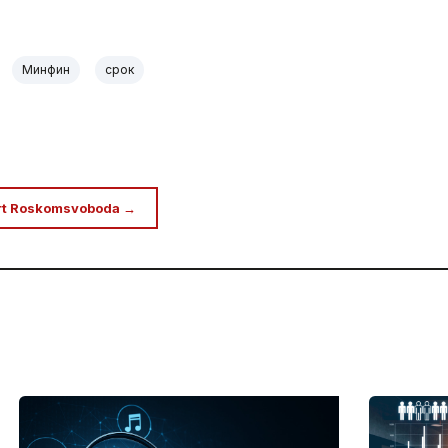
Минфин
срок
rt Roskomsvoboda →