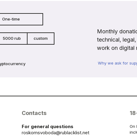
One-time
Monthly donatio
5000 rub
custom
technical, legal
work on digital 
Why we ask for sup
ryptocurrency
Contacts
18
For general questions
On 
roskomsvoboda@rublacklist.net
inc