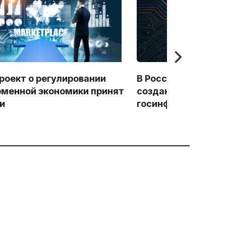
роект о регулировании
В России меняютс
менной экономики принят
создания и эксплу
ии
госинформсистем