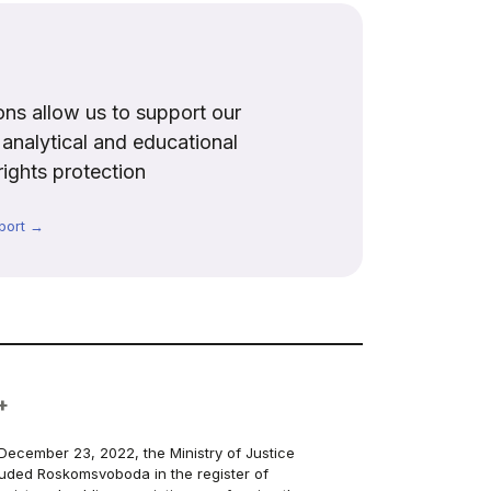
ns allow us to support our
, analytical and educational
rights protection
port →
+
December 23, 2022, the Ministry of Justice
luded Roskomsvoboda in the register of