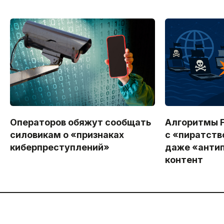
Операторов обяжут сообщать
Алгоритмы F
силовикам о «признаках
с «пиратст
киберпреступлений»
даже «анти
контент