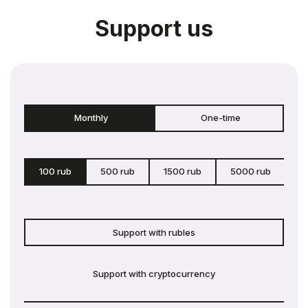
Support us
Monthly
One-time
100 rub
500 rub
1500 rub
5000 rub
c
Support with rubles
Support with cryptocurrency