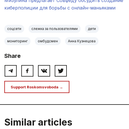
Мизулина предлагает Совфеду обсудить создание
киберполиции для борьбы с онлайн-маньяками
соцсети
слежка за пользователями
дети
мониторинг
омбудсмен
Анна Кузнецова
Share
Support Roskomsvoboda →
Similar articles