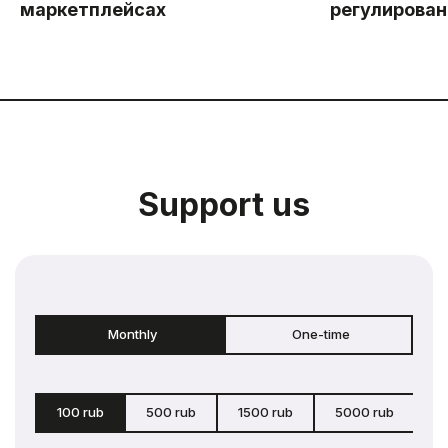
маркетплейсах
регулирован
Support us
Monthly
One-time
100 rub
500 rub
1500 rub
5000 rub
c