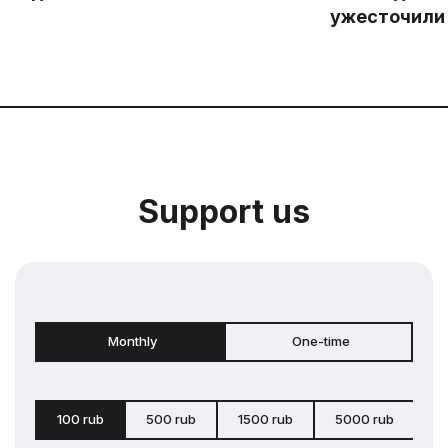
ужесточили
Support us
Monthly
One-time
100 rub
500 rub
1500 rub
5000 rub
c