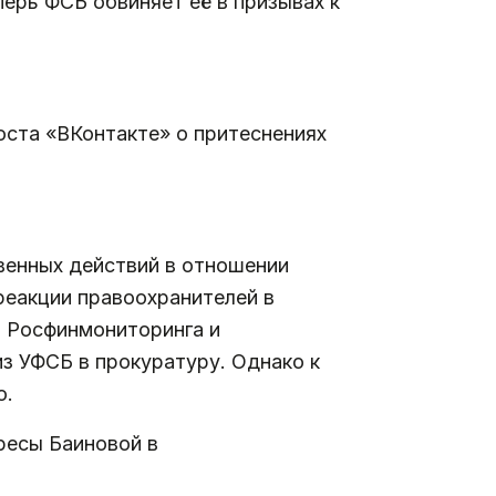
перь ФСБ обвиняет её в призывах к
оста «ВКонтакте» о притеснениях
венных действий в отношении
реакции правоохранителей в
в Росфинмониторинга и
из УФСБ в прокуратуру. Однако к
о.
ресы Баиновой в