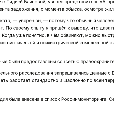
 с Лидией Баиновой, уверен представитель «Агор
ента задержания, с момента обыска, осмотра жил
ата, — уверен он, — потому что обычный человек 
ает. По своему опыту я пришёл к выводу, что дава
 Когда уже понятно, в чём обвиняют, можно выст
 лингвистической и психиатрической комплексной 
анные были предоставлены соцсетью правоохранит
тельного расследования запрашивались данные с 
сеть работает стандартно и шаблонно по всей те
дия была внесена в список Росфинмониторинга. С