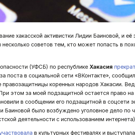
вание хакасской активистки Лидии Баиновой, и е
л несколько советов тем, кто может попасть в по
опасности (УФСБ) по республике
Хакасия
прекра
за поста в социальной сети «ВКонтакте», сообщи
е правозащитницы коренных народов Хакасии. Вед
При этом за моей подзащитной остается право на
новили в сообщении его подзащитной в соцсети э
и Баиновой было возбуждено уголовное дело по ч
тской деятельности с использованием интернета)
участвовала
в культурных фестивалях и выступала