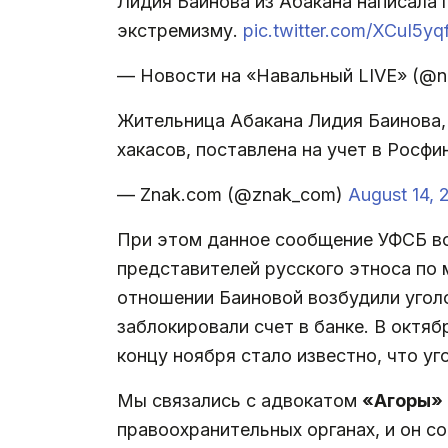
Лидия Баинова из Абакана написала 
экстремизму.
pic.twitter.com/XCuI5y
— Новости на «Навальный LIVE» (@n
Жительница Абакана Лидия Баинова,
хакасов, поставлена на учет в Росфи
— Znak.com (@znak_com)
August 14, 
При этом данное сообщение УФСБ во
представителей русского этноса по 
отношении Баиновой возбудили уголо
заблокировали счет в банке. В октя
концу ноября стало известно, что у
Мы связались с адвокатом
«Агоры»
правоохранительных органах, и он со