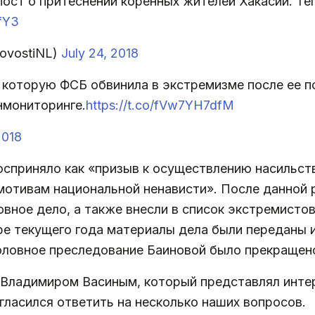
пост о притеснении коренных жителей Хакасии. Те
qfY3
ovostiNL)
July 24, 2018
 которую ФСБ обвинила в экстремизме после ее п
нмониторинге.
https://t.co/fVw7YH7dfM
2018
сприняло как «призыв к осуществлению насильст
мотивам национальной ненависти». После данной 
вное дело, а также внесли в список экстремисто
бре текущего года материалы дела были переданы 
головное преследование Баиновой было прекращен
Владимиром Васиным, который представлял инте
гласился ответить на несколько наших вопросов.