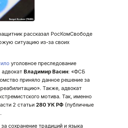
ё защитник рассказал РосКомСвободе
хожую ситуацию из-за своих
тило
уголовное преследование
л адвокат
Владимир Васин
: «ФСБ
омство приняло данное решение за
 реабилитацию». Также, адвокат
кстремистского мотива. Так, именно
асти 2 статьи
280 УК РФ
(публичные
.
 за сохранение традиций и языка