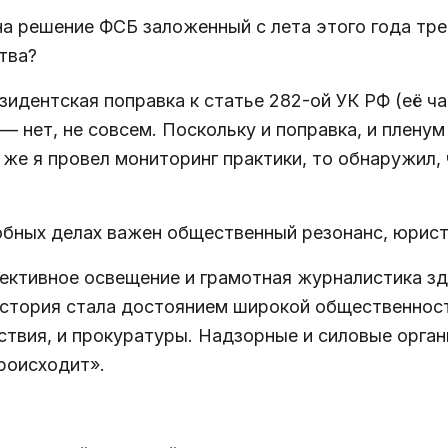
 на решение ФСБ заложенный с лета этого года т
тва?
зидентская поправка к статье 282-ой УК РФ (её ч
— нет, не совсем. Поскольку и поправка, и плену
а же я провел мониторинг практики, то обнаружил,
обных делах важен общественный резонанс, юрист
ективное освещение и грамотная журналистика зде
история стала достоянием широкой общественност
ствия, и прокуратуры. Надзорные и силовые органы
роисходит».