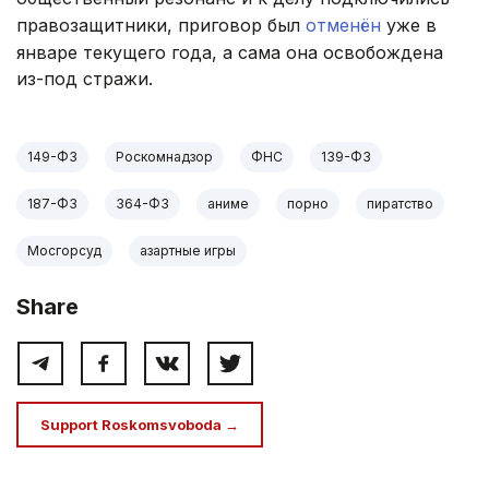
правозащитники, приговор был
отменён
уже в
январе текущего года, а сама она освобождена
из-под стражи.
149-ФЗ
Роскомнадзор
ФНС
139-ФЗ
187-ФЗ
364-ФЗ
аниме
порно
пиратство
Мосгорсуд
азартные игры
Share
Support Roskomsvoboda →