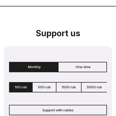
Support us
Monthly
One-time
100 rub
500 rub
1500 rub
5000 rub
c
Support with rubles