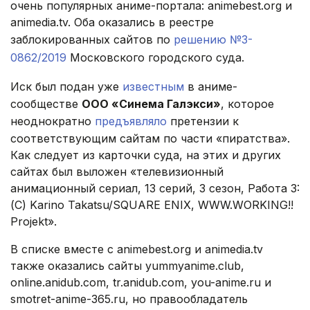
очень популярных аниме-портала: animebest.org и
animedia.tv. Оба оказались в реестре
заблокированных сайтов по
решению №3-
0862/2019
Московского городского суда.
Иск был подан уже
известным
в аниме-
сообществе
ООО «Синема Галэкси»
, которое
неоднократно
предъявляло
претензии к
соответствующим сайтам по части «пиратства».
Как следует из карточки суда, на этих и других
сайтах был выложен «телевизионный
анимационный сериал, 13 серий, 3 сезон, Работа 3:
(C) Karino Takatsu/SQUARE ENIX, WWW.WORKING!!
Projekt».
В списке вместе с animebest.org и animedia.tv
также оказались сайты yummyanime.club,
online.anidub.com, tr.anidub.com, you-anime.ru и
smotret-anime-365.ru, но правообладатель