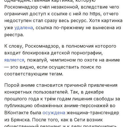
одна-единственная картинка, которую
Роскомнадзор счёл незаконной, вследствие чего
ограничил доступ к ссылке с ней по https, отчего
недоступен стал сразу весь ресурс. Хотя картинка
уже
удалена
, ссылка по-прежнему не вынесена из
реестра.
К слову, Роскомнадзор, в полномочия которого
входит блокировка детской порнографии,
является
, пожалуй, чемпионом по охоте на аниме
— это видно, если осуществить поиск по
соответствующим тегам.
Порой аниме становится причиной привлечения
конкретных пользователей. Так, в декабре
прошлого года к трём годам лишения свободы за
публикацию обнажённых аниме-персонажей во
ВКонтакте была
осуждена
женщина-трансгендер
из Брянска. После того, как в Сети возник
общественный резонанс и к делу подключились