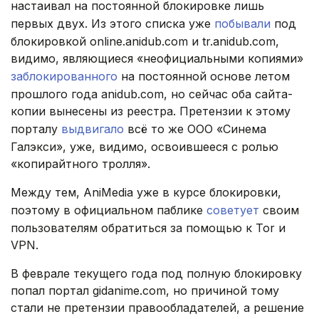
настаивал на постоянной блокировке лишь
первых двух. Из этого списка уже
побывали
под
блокировкой online.anidub.com и tr.anidub.com,
видимо, являющиеся «неофициальными копиями»
заблокированного
на постоянной основе летом
прошлого года anidub.com, но сейчас оба сайта-
копии вынесены из реестра. Претензии к этому
порталу
выдвигало
всё то же ООО «Синема
Галэкси», уже, видимо, освоившееся с ролью
«копирайтного тролля».
Между тем, AniMedia уже в курсе блокировки,
поэтому в официальном паблике
советует
своим
пользователям обратиться за помощью к Tor и
VPN.
В феврале текущего года под полную блокировку
попал портал gidanime.com, но причиной тому
стали не претензии правообладателей, а решение