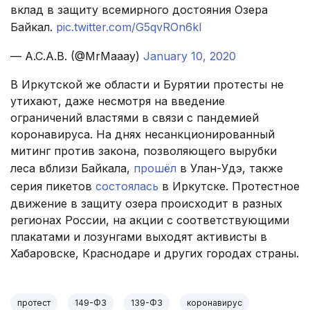
вклад в защиту всемирного достояния Озера
Байкал.
pic.twitter.com/G5qvROn6kl
— A.C.A.B. (@MrMaaay)
January 10, 2020
В Иркутской же области и Бурятии протесты не
утихают, даже несмотря на введение
ограничений властями в связи с пандемией
коронавируса. На днях несанкционированный
митинг против закона, позволяющего вырубки
леса вблизи Байкала,
прошёл
в Улан-Удэ, также
серия пикетов
состоялась
в Иркутске. Протестное
движение в защиту озера происходит в разных
регионах России, на акции с соответствующими
плакатами и лозунгами выходят активисты в
Хабаровске, Краснодаре и других городах страны.
протест
149-ФЗ
139-ФЗ
коронавирус