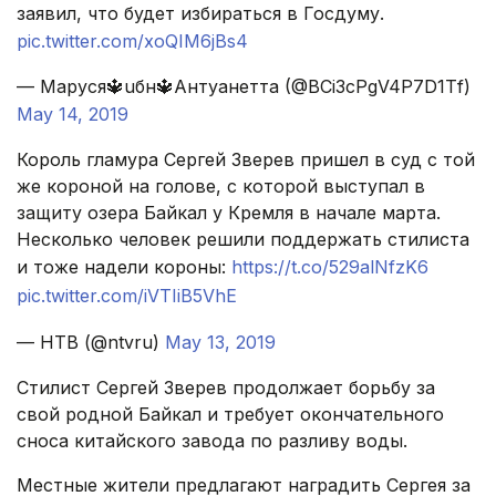
заявил, что будет избираться в Госдуму.
pic.twitter.com/xoQIM6jBs4
— Мapycя🔱uбн🔱Aнтyaнeттa (@BCi3cPgV4P7D1Tf)
May 14, 2019
Король гламура Сергей Зверев пришел в суд с той
же короной на голове, с которой выступал в
защиту озера Байкал у Кремля в начале марта.
Несколько человек решили поддержать стилиста
и тоже надели короны:
https://t.co/529alNfzK6
pic.twitter.com/iVTIiB5VhE
— НТВ (@ntvru)
May 13, 2019
Стилист Сергей Зверев продолжает борьбу за
свой родной Байкал и требует окончательного
сноса китайского завода по разливу воды.
Местные жители предлагают наградить Сергея за