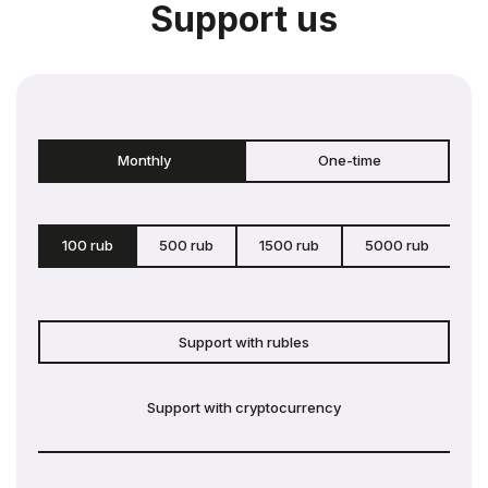
Support us
Monthly
One-time
100 rub
500 rub
1500 rub
5000 rub
c
Support with rubles
Support with cryptocurrency