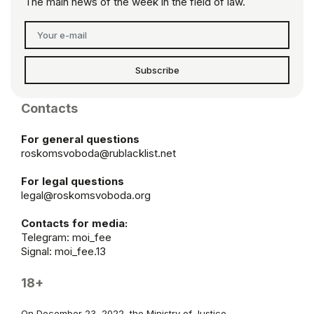
The main news of the week in the field of law.
Subscribe
Contacts
For general questions
roskomsvoboda@rublacklist.net
For legal questions
legal@roskomsvoboda.org
Contacts for media:
Telegram:
moi_fee
Signal: moi_fee.13
18+
On December 23, 2022, the Ministry of Justice