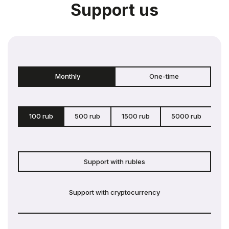
Support us
Monthly
One-time
100 rub
500 rub
1500 rub
5000 rub
c
Support with rubles
Support with cryptocurrency