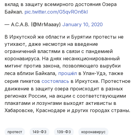
вклад в защиту всемирного достояния Озера
Байкал.
pic.twitter.com/G5qvROn6kl
— A.C.A.B. (@MrMaaay)
January 10, 2020
В Иркутской же области и Бурятии протесты не
утихают, даже несмотря на введение
ограничений властями в связи с пандемией
коронавируса. На днях несанкционированный
митинг против закона, позволяющего вырубки
леса вблизи Байкала,
прошёл
в Улан-Удэ, также
серия пикетов
состоялась
в Иркутске. Протестное
движение в защиту озера происходит в разных
регионах России, на акции с соответствующими
плакатами и лозунгами выходят активисты в
Хабаровске, Краснодаре и других городах страны.
протест
149-ФЗ
139-ФЗ
коронавирус