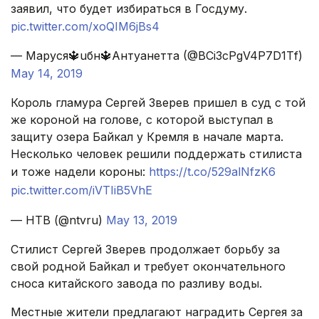
заявил, что будет избираться в Госдуму.
pic.twitter.com/xoQIM6jBs4
— Мapycя🔱uбн🔱Aнтyaнeттa (@BCi3cPgV4P7D1Tf)
May 14, 2019
Король гламура Сергей Зверев пришел в суд с той
же короной на голове, с которой выступал в
защиту озера Байкал у Кремля в начале марта.
Несколько человек решили поддержать стилиста
и тоже надели короны:
https://t.co/529alNfzK6
pic.twitter.com/iVTIiB5VhE
— НТВ (@ntvru)
May 13, 2019
Стилист Сергей Зверев продолжает борьбу за
свой родной Байкал и требует окончательного
сноса китайского завода по разливу воды.
Местные жители предлагают наградить Сергея за