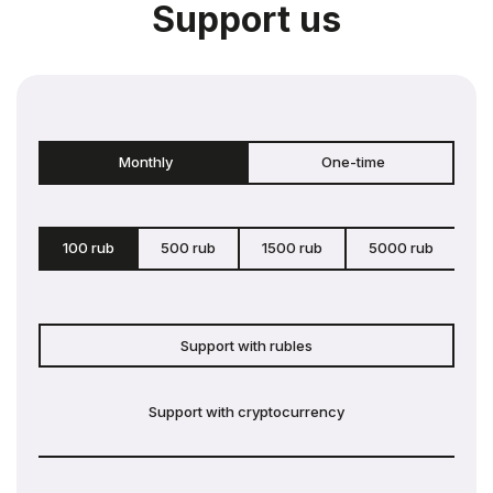
Support us
Monthly
One-time
100 rub
500 rub
1500 rub
5000 rub
c
Support with rubles
Support with cryptocurrency