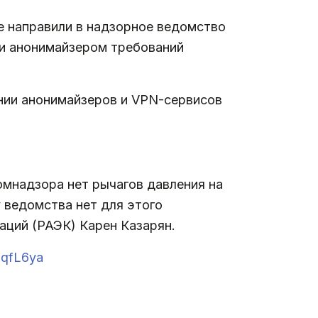
е направили в надзорное ведомство
ли анонимайзером требований
нии анонимайзеров и VPN-сервисов
комнадзора нет рычагов давления на
 ведомства нет для этого
аций (РАЭК) Карен Казарян.
NqfL6ya