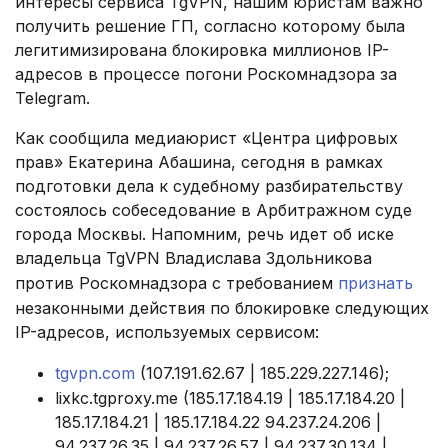
интересы сервиса TgVPN, нашим юристам важно
получить решение ГП, согласно которому была
легитимизирована блокировка миллионов IP-
адресов в процессе погони Роскомнадзора за
Telegram.
Как сообщила медиаюрист «Центра цифровых
прав» Екатерина Абашина, сегодня в рамках
подготовки дела к судебному разбирательству
состоялось собеседование в Арбитражном суде
города Москвы. Напомним, речь идет об иске
владельца TgVPN Владислава Здольникова
против Роскомнадзора с требованием
признать
незаконными действия по блокировке следующих
IP-адресов, используемых сервисом:
tgvpn.com
(107.191.62.67 | 185.229.227.146);
lixkc.tgproxy.me (185.17.184.19 | 185.17.184.20 |
185.17.184.21 | 185.17.184.22 94.237.24.206 |
94.237.26.35 | 94.237.26.57 | 94.237.30.134 |