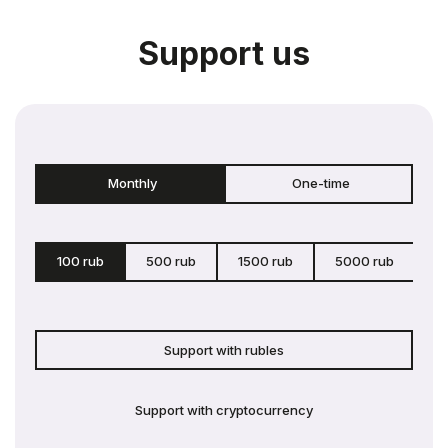
Support us
Monthly
One-time
100 rub
500 rub
1500 rub
5000 rub
c
Support with rubles
Support with cryptocurrency