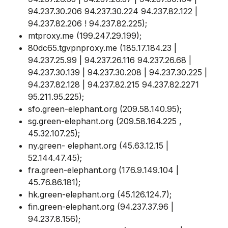
94.237.30.206 94.237.30.224 94.237.82.122 |
94.237.82.206 ! 94.237.82.225);
mtproxy.me (199.247.29.199);
80dc65.tgvpnproxy.me (185.17.184.23 |
94.237.25.99 | 94.237.26.116 94.237.26.68 |
94.237.30.139 | 94.237.30.208 | 94.237.30.225 |
94.237.82.128 | 94.237.82.215 94.237.82.2271
95.211.95.225);
sfo.green-elephant.org (209.58.140.95);
sg.green-elephant.org (209.58.164.225 ,
45.32.107.25);
ny.green- elephant.org (45.63.12.15 |
52.144.47.45);
fra.green-elephant.org (176.9.149.104 |
45.76.86.181);
hk.green-elephant.org (45.126.124.7);
fin.green-elephant.org (94.237.37.96 |
94.237.8.156);