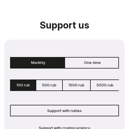
Support us
Monthly
One-time
100 rub
500 rub
1500 rub
5000 rub
c
Support with rubles
Support with cryptocurrency