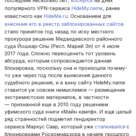
последние несколько лет,
коснулся
на днях
популярного VPN-сервиса
HideMy.name
, ранее
известного как
HideMe.ru
. Основанием для
внесения его в реестр заблокированных сайтов
стало принятое год назад по иску местного
прокурора решение Медведевского районного
суда Йошкар-Олы (Респ. Марий Эл) от 4 июля
2017 года. Сложно переоценить тот уровень
абсурда, которым сопровождается данная
блокировка, поскольку она и произошла почему-
то уже через год после вынесения данного
судебного решения, и в вину сайту HіdеMу.name
ставится уж совсем немыслимое — размещение
экстремистских материалов, в частности
— признанной еще в 2010 году решением
уфимского суда книги «Майн кампф». И ещё целый
ряд странностей подметил гендиректор
сервиса Маркус Саар, который уже
сталкивался
с
блокировками Роскомнадзора в начале прошлого