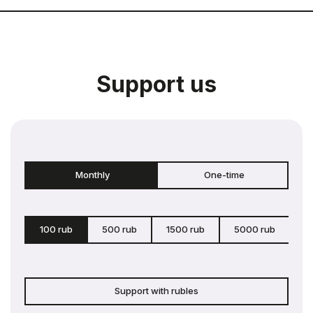
Support us
Monthly
One-time
100 rub
500 rub
1500 rub
5000 rub
c
Support with rubles