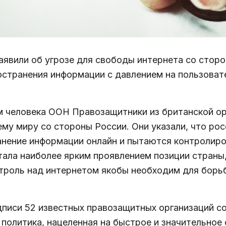
аявили об угрозе для свободы интернета со сторо
остранения информации с давлением на пользоват
м человека ООН Правозащитники из британской орга
ему миру со стороны России. Они указали, что ро
нение информации онлайн и пытаются контролиро
тала наиболее ярким проявлением позиции страны
онтроль над интернетом якобы необходим для бор
писи 52 известных правозащитных организаций со 
политика, нацеленная на быстрое и значительное