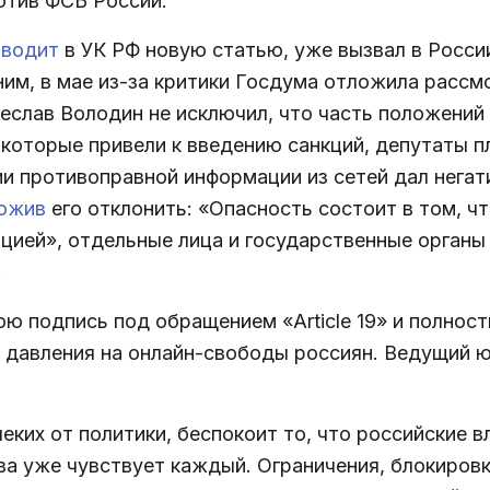
отив ФСБ России.
вводит
в УК РФ новую статью, уже вызвал в России
м, в мае из-за критики Госдума отложила рассмо
еслав Володин не исключил, что часть положений
 которые привели к введению санкций, депутаты 
ии противоправной информации из сетей дал нега
ожив
его отклонить: «Опасность состоит в том, ч
цией», отдельные лица и государственные органы
.
ю подпись под обращением «Article 19» и полнос
 давления на онлайн-свободы россиян. Ведущий ю
еких от политики, беспокоит то, что российские 
ва уже чувствует каждый. Ограничения, блокировк