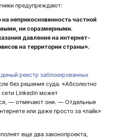
итники предупреждают:
 на неприкосновенность частной
имыми, ни соразмерными.
казания давления на интернет-
рвисов на территории страны».
Единый реестр заблокированных
исле без решения суда. «Абсолютно
сети LinkedIn может
ься, — отмечают они. — Отдельные
нтернете или даже просто за «лайк»
ополнят еще два законопроекта,