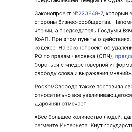
представлявшей Telegram в судах пр
Законопроект
№223849-7
, который
стороны бизнес-сообщества. Напомни
чтении, а председатель Госдумы Вяч
КоАП. При этом пункты о действиях,
кодексе. На законопроект об удален
РФ по правам человека (СПЧ),
предл
бороться с «недостоверной информа
свободу слова и выражения мнений»
РосКомСвобода также поставила сво
относительно все увеличивающегося
Дарбинян отмечает:
«Всё большее количество людей, дал
сегменте Интернета. Кнут государст