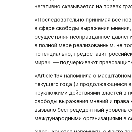
негативно сказывается на правах гр
«Последовательно принимая все но
в сфере свободы выражения мнения, 
осуществляя неоправданное давлени
в полной мере реализованным, не то
потенциально, предоставит российс
мира», — подчеркивают правозащитн
«Article 19» напомнила о масштабно
текущего года (и продолжающееся в 
неуклюжими действиями властей в п
свободы выражения мнений и права н
вызвало беспрецедентный уровень со
международными организациями в сф
Здесь хочется напомнить о факте п