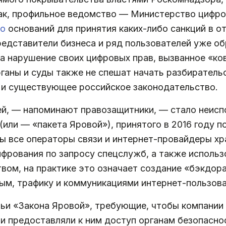
ак, профильное ведомство — Министерство цифров
ло
оснований для принятия каких-либо санкций в о
редставители бизнеса и ряд пользователей уже о
а нарушение своих цифровых прав, вызванное «
аны и суды также не спешат начать разбирательс
 и существующее российское законодательство.
ей, — напоминают правозащитники, — стало неисп
 (или — «пакета Яровой»), принятого в 2016 году 
бы все операторы связи и интернет-провайдеры х
ифрования по запросу спецслужб, а также исполь
ом, на практике это означает создание «бэкдора
ым, трафику и коммуникациями интернет-пользова
атьи «Закона Яровой», требующие, чтобы компании
и предоставляли к ним доступ органам безопасно