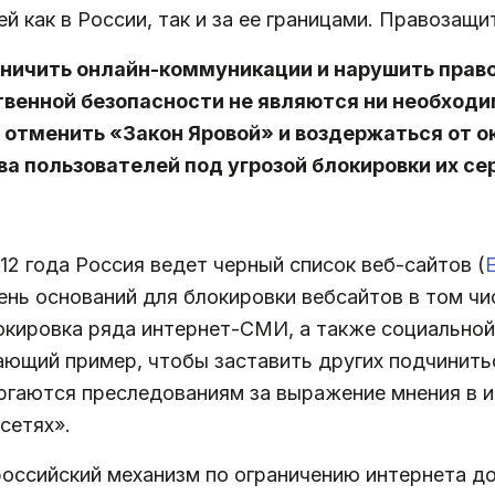
й как в России, так и за ее границами. Правозащ
аничить онлайн-коммуникации и нарушить право
твенной безопасности не являются ни необход
отменить «Закон Яровой» и воздержаться от о
ва пользователей под угрозой блокировки их се
12 года Россия ведет черный список веб-сайтов (
ень оснований для блокировки вебсайтов в том ч
ировка ряда интернет-СМИ, а также социальной 
ающий пример, чтобы заставить других подчинит
ргаются преследованиям за выражение мнения в и
сетях».
о российский механизм по ограничению интернета д