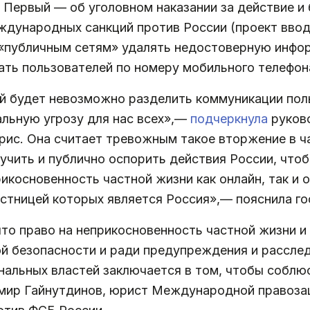
 Первый — об уголовном наказании за действие и
еждународных санкций против России (проект ввод
к «публичным сетям» удалять недостоверную инф
ать пользователей по номеру мобильного телефон
й будет невозможно разделить коммуникации поль
альную угрозу для нас всех»,—
подчеркнула
руково
ррис. Она считает тревожным такое вторжение в 
чить и публично оспорить действия России, что
икосновенность частной жизни как онлайн, так и 
тницей которых является Россия»,— пояснила г
 что право на неприкосновенность частной жизни 
й безопасности и ради предупреждения и расслед
ональных властей заключается в том, чтобы собл
мир Гайнутдинов, юрист Международной правозащ