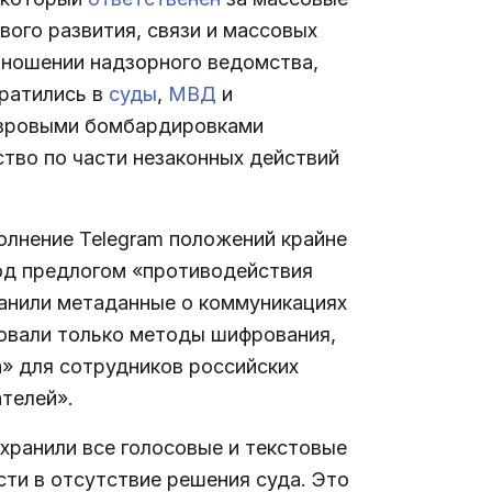
ого развития, связи и массовых
тношении надзорного ведомства,
братились в
суды
,
МВД
и
ковровыми бомбардировками
тво по части незаконных действий
олнение Telegram положений крайне
под предлогом «противодействия
ранили метаданные о коммуникациях
зовали только методы шифрования,
» для сотрудников российских
телей».
 хранили все голосовые и текстовые
сти в отсутствие решения суда. Это