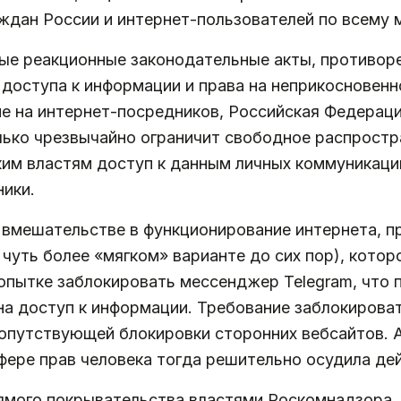
аждан России и интернет-пользователей по всему 
вые реакционные законодательные акты, против
доступа к информации и права на неприкосновенн
е на интернет-посредников, Российская Федераци
лько чрезвычайно ограничит свободное распростр
ким властям доступ к данным личных коммуникаци
ики.
м вмешательстве в функционирование интернета, 
чуть более «мягком» варианте до сих пор), кото
опытке заблокировать мессенджер Telegram, что 
а доступ к информации. Требование заблокироват
путствующей блокировки сторонних вебсайтов. Art
ере прав человека тогда решительно осудила дей
рямого покрывательства властями Роскомнадзора