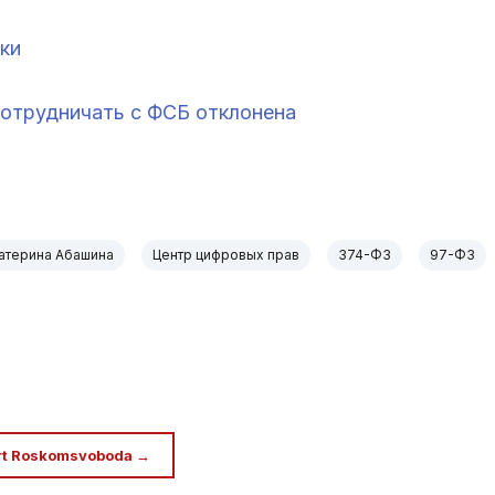
дки
сотрудничать с ФСБ отклонена
атерина Абашина
Центр цифровых прав
374-ФЗ
97-ФЗ
rt Roskomsvoboda →