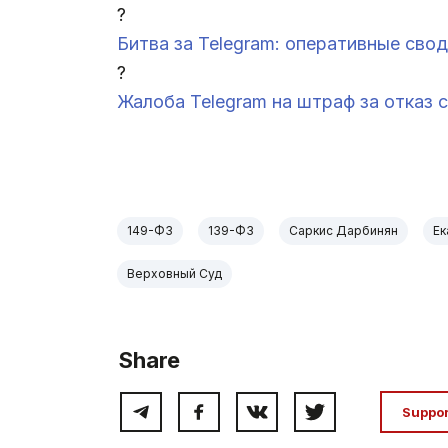
?
Битва за Telegram: оперативные сво
?
Жалоба Telegram на штраф за отказ 
.
149-ФЗ
139-ФЗ
Саркис Дарбинян
Ек
Верховный Суд
Share
Suppo