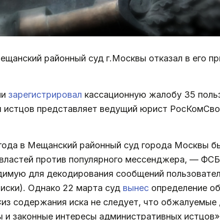
ещанский районный суд г.Москвы отказал в его пр
ии
зарегистрировал
кассационную жалобу 35 поль
ы истцов представляет ведущий юрист РосКомСв
 года в Мещанский районный суд города Москвы 
властей против популярного мессенджера, — ФС
имую для декодирования сообщений пользователе
иски). Однако 22 марта суд
вынес
определение об
 «из содержания иска не следует, что обжалуемы
ы и законные интересы административных истцов»