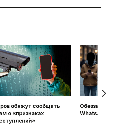
ров обяжут сообщать
Обеззвучивание Te
ам о «признаках
WhatsApp: Начало
еступлений»