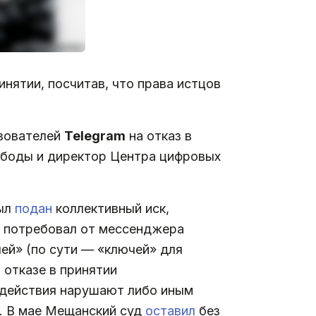
инятии, посчитав, что права истцов
зователей
Telegram
на отказ в
ободы и директор Центра цифровых
был
подан
коллективный иск,
Б потребовал от мессенджера
й» (по сути — «ключей» для
 отказе в принятии
е действия нарушают либо иным
. В мае Мещанский суд
оставил
без