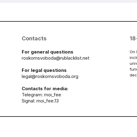
Contacts
18
For general questions
On 
roskomsvoboda@rublacklist.net
inc
unr
fun
For legal questions
dec
legal@roskomsvoboda.org
Contacts for media:
Telegram:
moi_fee
Signal: moi_fee.13