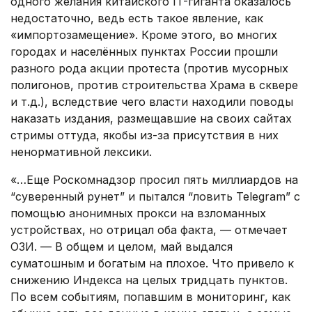
одного желания китайского IT-гиганта оказалось
недостаточно, ведь есть такое явление, как
«импортозамещение». Кроме этого, во многих
городах и населённых пунктах России прошли
разного рода акции протеста (против мусорных
полигонов, против строительства Храма в сквере
и т.д.), вследствие чего власти находили поводы
наказать издания, размещавшие на своих сайтах
стримы оттуда, якобы из-за присутствия в них
ненормативной лексики.
«…Еще Роскомнадзор просил пять миллиардов на
“суверенный рунет” и пытался “ловить Telegram” с
помощью анонимных прокси на взломанных
устройствах, но отрицал оба факта, — отмечает
ОЗИ. — В общем и целом, май выдался
суматошным и богатым на плохое. Что привело к
снижению Индекса на целых тридцать пунктов.
По всем событиям, попавшим в мониторинг, как